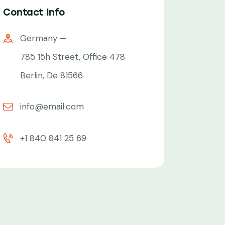
Contact Info
Germany —
785 15h Street, Office 478
Berlin, De 81566
info@email.com
+1 840 841 25 69